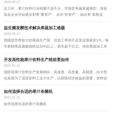
2020-05-27
近几年，果汁饮料行业销量不温不火，市场竞争越来越激烈，很多
知名企业开始逐步剥离“重资产”，走向“轻资产”，如出售“装瓶业
务”、出售工厂，进而出现产能过剩的情况，急需寻找适合的模式来
实现剩余产能的有效配置，而在“共享经济”的热潮影响下，未来“共
益生菌发酵技术解决果蔬加工难题
享工厂”“共享产能”有望解决这一问题。
2020-05-27
我国是世界较大的果蔬生产国，但加工率却不及发达国家的1/5，每
年新鲜果蔬腐败损耗达30%以上，损失超千亿元。传统果蔬加工存
在能耗高、污染大、生产周期长、口感欠佳、营养损失大等诸多问
题，亟须寻求先进的果蔬精深加工技术加以解决。
开发高性能果汁饮料生产线前景如何
2021-01-11
现阶段果汁饮料生产发展朝向：高速度、高质量、高精度，向大型
化发展为了适应饮料工业大生产，以获取经济效益的需要，饮料设
备越来越趋向于大型化。设备多功能化一体多用，适应多种液体、
多种瓶型的灌装和封口。可进行茶饮料、咖啡饮料、豆乳饮料和果
如何选择合适的果汁杀菌机
汁饮料等多种饮料的热灌装，也可进行玻璃瓶和聚酯瓶的灌装。饮
2021-01-11
料机械机电一体化这是当前饮料机械设备发展的重要的趋势。
如何选择合适的果汁杀菌机