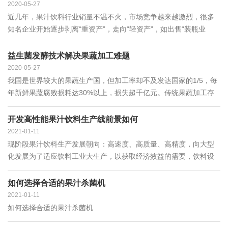
2020-05-27
近几年，果汁饮料行业销量不温不火，市场竞争越来越激烈，很多
知名企业开始逐步剥离“重资产”，走向“轻资产”，如出售“装瓶业
务”、出售工厂，进而出现产能过剩的情况，急需寻找适合的模式来
实现剩余产能的有效配置，而在“共享经济”的热潮影响下，未来“共
益生菌发酵技术解决果蔬加工难题
享工厂”“共享产能”有望解决这一问题。
2020-05-27
我国是世界较大的果蔬生产国，但加工率却不及发达国家的1/5，每
年新鲜果蔬腐败损耗达30%以上，损失超千亿元。传统果蔬加工存
在能耗高、污染大、生产周期长、口感欠佳、营养损失大等诸多问
题，亟须寻求先进的果蔬精深加工技术加以解决。
开发高性能果汁饮料生产线前景如何
2021-01-11
现阶段果汁饮料生产发展朝向：高速度、高质量、高精度，向大型
化发展为了适应饮料工业大生产，以获取经济效益的需要，饮料设
备越来越趋向于大型化。设备多功能化一体多用，适应多种液体、
多种瓶型的灌装和封口。可进行茶饮料、咖啡饮料、豆乳饮料和果
如何选择合适的果汁杀菌机
汁饮料等多种饮料的热灌装，也可进行玻璃瓶和聚酯瓶的灌装。饮
2021-01-11
料机械机电一体化这是当前饮料机械设备发展的重要的趋势。
如何选择合适的果汁杀菌机